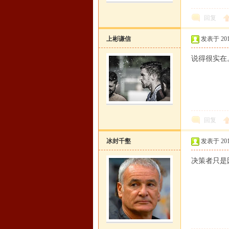
回复
上彬谦信
发表于 2015-
说得很实在
回复
冰封千壑
发表于 2015-
决策者只是