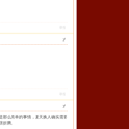
举报
#
2
举报
#
3
是那么简单的事情，夏天换人确实需要
瞎折腾。