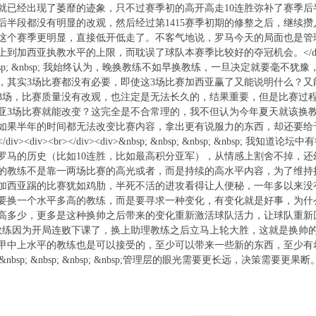
就已经出现了萎靡的迹象，只不过赛季初的高开高走10连胜弥补了赛季
季的后半段都没有明显的改观，然后经过第1415赛季初期的修整之后，继续
这个赛季更明显，直接低开低走了。不客气地说，罗马今天的局面也是管
加西亚执教水平的上限，而耽误了球队本赛季比较好的夺冠机会。</div><div><b
 &nbsp; &nbsp; 我始终认为，晚换教练不如早换教练，一旦决定就要毫
，其实3场比赛都没有必要，即使这3场比赛加西亚赢了又能说明什么？
3场，比赛质量没有改观，也注定是无法长久的，结果重要，但是比赛过
亚3场比赛就能改变？这完全是不合常理的，我不但认为今年夏天就该换
如果半年的时间都无法改变比赛内容，拿出更有说服力的东西，却还要给
iv><div><br></div><div>&nbsp; &nbsp; &nbsp; &nbsp
罗马的历史（比如10连胜，比如最高积分亚军），从情感上割舍不掉，
的教练不是靠一两场比赛的高光或者，而是持续的高水平内容，为了维持
加西亚踢的比赛犹如鸡肋，半死不活的进攻看得让人便秘，一年多以来没
要换一个水平多高的教练，而是要寻求一种变化，有变化就是好事，为什
高多少，更多是这种换帅之后带来的变化重新激活球队活力，让球队重新
教练因为开局连败下课了，换上助理教练之后立马上轮大胜，这就是换帅
中上水平的教练也是可以接受的，至少可以带来一些新的东西，至少有希望保住欧
iv>&nbsp; &nbsp; &nbsp; &nbsp;管理层的眼光需要更长远，决策需要更果断。<