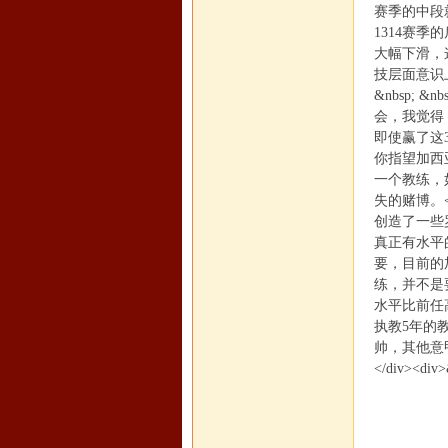
赛季的中段
1314赛
大幅下滑，
技层面意识上到
&nbsp;
会，我觉得
马
即使赢了这
你指望加西
一个教练，
失的赌博。</d
创造了一些
真正有水平
要，目前的
练，并不是
水平比前任
论
执教5年的
帅，其他意甲
</div><d