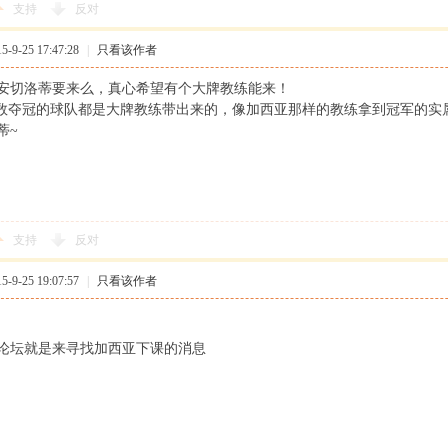
支持
反对
9-25 17:47:28
|
只看该作者
安切洛蒂要来么，真心希望有个大牌教练能来！
大多数夺冠的球队都是大牌教练带出来的，像加西亚那样的教练拿到冠军的实
蒂~
支持
反对
9-25 19:07:57
|
只看该作者
论坛就是来寻找加西亚下课的消息