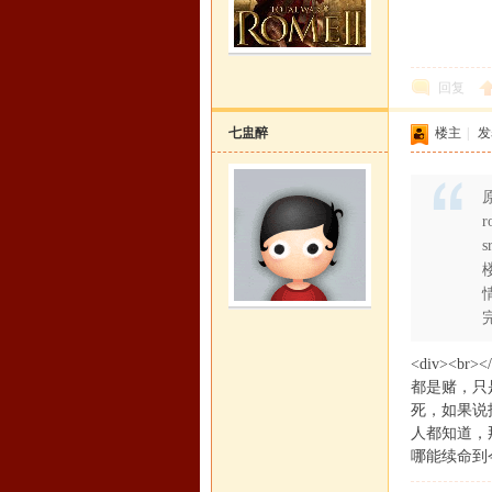
回复
七盅醉
楼主
|
发表
原
r
s
<div><
都是赌，只
死，如果说
人都知道，
哪能续命到