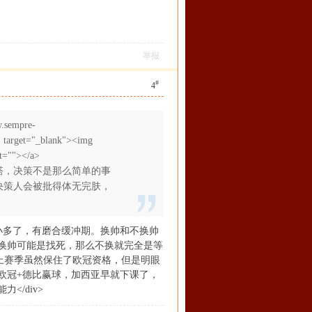
举报
#
4
sempre-
 target="_blank"><img
lt=""></a>
塔，决策不是那么简单的事
决策人会被批得体无完肤，
人风险小多了，有磨合缓冲期。换帅和不换帅
换帅可能是找死，那么不换就完全是等
。上赛季虽然保住了欧冠资格，但是明眼
欧冠+德比赢球，加西亚早就下课了，
/div>