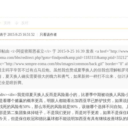
支持
反对
于 2015-9-25 16:51:52
|
只看该作者
帖由 <i>阿提密斯恩崔立</i> 于 2015-9-25 16:39 发表 <a href="http://www.
oma.com/bbs/redirect.php?goto=findpost&amp;pid=1183111&amp;ptid=33212"
rc="http://www.sempre-roma.com/bbs/images/common/back.gif" border="0" a
楼主码字辛苦不过有点马后炮。虽然我也赞成夏季换人的但我也理解帕罗
情，夏天换人确实需要很大的魄力和勇气，如果新帅一样打不出来，估计
完全是瞎折腾。
br></div><div>我觉得夏天换人反而是风险最小的，比赛季中期被动换
是看哪个赌赢的概率更高，明眼人都能看出加西亚早已黔驴技穷，如果说
找死的风险有50%，那么等死的风险就是90%，该做哪个选择不问自知
那是第二集团集体掉链子，不是我们更好，而是对手更差，如果不是保住
今天，但是保住欧冠和德比赢球都不能说明加西亚有具有继续改善球队的能力<