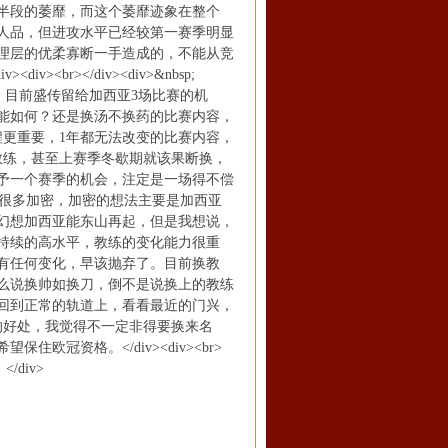
后半段的萎靡，而这个萎靡迹象在整个
攒人品，但进攻水平已经较第一赛季明显
理层的优柔寡断一手造成的，不能从竞
r></div><div>&nbsp;
不犹豫，目前盛传留给加西亚3场比赛的机
又能如何？还是换汤不换药的比赛内容，
程更重要，1年都无法改变的比赛内容，
教练，甚至上赛季冬歇期就该果断换，
予一个赛季的机会，注定是一场得不偿
; 我知道论坛中有很多加密，加密的想法主要是加西亚
还幻想加西亚能东山再起，但是我想说，
持续的高水平，教练的变化能力很重
有任何变化，早该抛弃了。目前换教
么说换帅如换刀，倒不是说换上的教练
回到正常的轨道上，看看最近的门兴，
的好处，我觉得不一定非得要换来名
冠资格。</div><div><br>
/div>