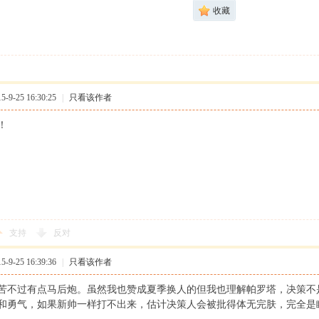
收藏
9-25 16:30:25
|
只看该作者
！
支持
反对
9-25 16:39:36
|
只看该作者
苦不过有点马后炮。虽然我也赞成夏季换人的但我也理解帕罗塔，决策不
和勇气，如果新帅一样打不出来，估计决策人会被批得体无完肤，完全是