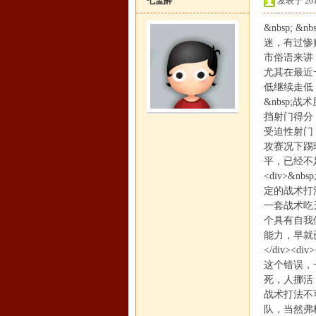
七盅醉
发表于 2015-
&nbsp;
迷，有过惨
市俗语来讲
尤其在最近
低继续走低，完
&nbsp
挡射门得分
恒
受迫性射门
攻赛况下踢
平，已经不足
<div>&
定的战术打
一套战术吃
个具有自我
能力，早就
</div><d
罗
这个错误，
死，人挪活
战术打法不
队，当然弗