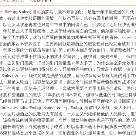
9-25 16:10:31
|
只看该作者
 &nbsp; &nbsp; &nbsp; 目前的罗马，毫不夸张的说，是近十年来最
败，有过其他竞技层面的滑坡，但状态再差，总会有回升的时候，可现在
，以往罗马状态再差也只是牛市当中的回调而已，回调完了之后很快会继
一年却是走入了漫漫熊市，是属于结构性层面的低迷，偶尔赢两场比赛，
全无力回天，这与加西亚的执教能力水平有密不可分的责任。<div><br></div><di
;战术层面的东西不想多说了，主要原因就是加西亚的进攻套路已经完全被对
，每场比赛统计数据虽然射门占优，但基本都是无效射门，所谓无效射门
（受到对手严重干扰情况下的狭小空间射门，使得射门失去准星），低质
球，丢失射门感觉，打出的射门质量差）等太多了，为什么这么多无效射
以创造出更好的射门得分机会，只能勉强的射门，导致刷了数据，输了比赛。</div
nbsp; &nbsp; &nbsp; 现代足球是残酷的竞技，每只强队每天都有大
法一旦被人吃透，很容易陷入窘境，而这个时候就需要考验教练对战术的
天下的可能，即使是足球经理，一套战术用两个赛季电脑也会适应，更何
修复和变通能力的教练，2年多的时间不算短，但球队低迷的时间已经持
已经带领罗马走上正轨，而不用等到现在，等到被罗马便秘的进攻蹂躏了
iv><br></div><div>&nbsp; &nbsp; &nbsp; &nbsp; 所谓用
一方面对加西亚的执教能力有疑虑，一方面又想继续赌他的人品爆发，但
，该换教练的时候必须要果断，当然，频繁的换教练也是不可取的。聪明
可能长期有效，终究会被对手吃透，所以基本不会太长时间执教一支球队
格森和温格是这个足坛的另类，而加西亚的能力显然更差一些，半年就已