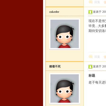
回复
cnkeeler
发表于 2015-
现在不是传
毕竟...
期待安切洛
回复
赖着不死
发表于 2015-
标题
老子每天进