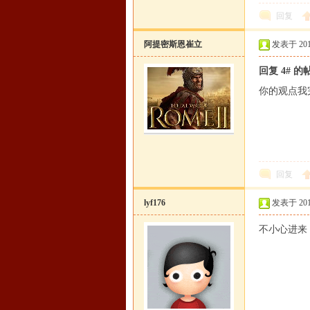
回复
阿提密斯恩崔立
发表于 2015-
回复 4# 的
你的观点我
回复
lyf176
发表于 2015-
不小心进来