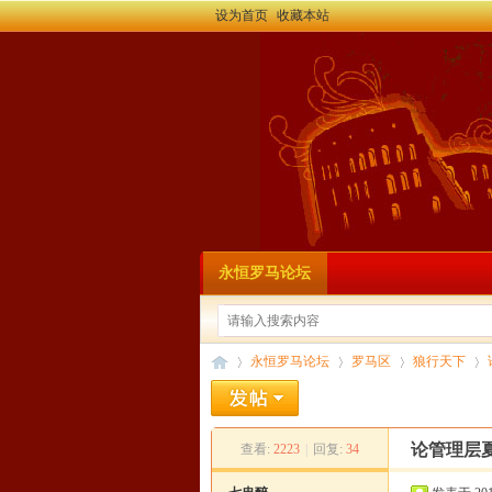
设为首页
收藏本站
永恒罗马论坛
永恒罗马论坛
罗马区
狼行天下
论管理层
查看:
2223
|
回复:
34
永
»
›
›
›