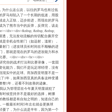
电梯直达
1
低迷的时代，为什么这么说，以往的罗马也有过低
的罗马却陷入了一个长期的低迷，用股
续走入正轨，迈步前进，而现在的罗马
成为了熊市当中的反弹，反弹完，该走
v>&nbsp; &nbsp; &nbsp;
手摸透，无法发动流畅的传切配合撕开空
就是非机会性射门（如远射，滥射），
量射门（进攻球员长时间在不顺畅的进
门，那就是现在的罗马的进攻能力和水
><div><br></div>
量的对手在研究你的战术打法和比赛录像，一套固
变化能力，我们不是玩足球经理，没有
况现实中的足球。而加西亚明显不是一
续了1年，如果加西亚真的具备这种变通
整整1年，还看不到改善的迹象。
人不疑，疑人不用，我认为管理层在今年夏天明显就犯了
有时候坚持并不是最好的选择，树挪
的教练都是有自知之明的，知道自己的
，一般最长时间5年左右就会更换球
经萎了，为什么说是半年，因为第一个