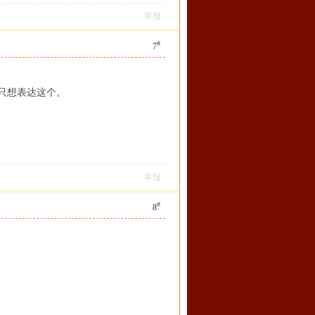
举报
#
7
只想表达这个。
举报
#
8