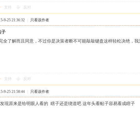
支持
反对
9-25 21:36:32
|
只看该作者
帖子
完全了解而且同意，不过你是决策者断不可能敲敲键盘这样轻松决绝，我
支持
反对
9-25 21:58:44
|
只看该作者
 发现原来是给明眼人看的 瞎子还是绕道吧 这年头看帖子容易看成瞎子