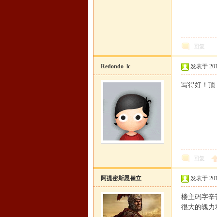
坛
回复
Redondo_lc
发表于 2015-
写得好！顶
回复
阿提密斯恩崔立
发表于 2015-
楼主码字辛
很大的魄力