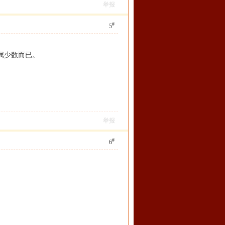
举报
#
5
属少数而已。
举报
#
6