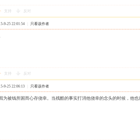
支持
反对
9-25 22:01:54
|
只看该作者
。
支持
反对
9-25 22:06:13
|
只看该作者
因为被钱所困而心存侥幸。当残酷的事实打消他侥幸的念头的时候，他也