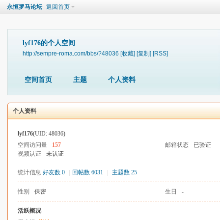
永恒罗马论坛
返回首页
lyf176的个人空间
http://sempre-roma.com/bbs/?48036
[收藏]
[复制]
[RSS]
空间首页
主题
个人资料
个人资料
lyf176
(UID: 48036)
空间访问量
157
邮箱状态
已验证
视频认证
未认证
统计信息
好友数 0
|
回帖数 6031
|
主题数 25
性别
保密
生日
-
活跃概况