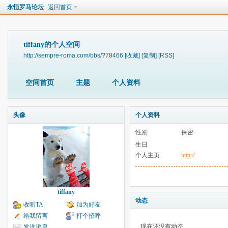
永恒罗马论坛
返回首页
tiffany的个人空间
http://sempre-roma.com/bbs/?78466
[收藏]
[复制]
[RSS]
空间首页
主题
个人资料
头像
个人资料
性别
保密
生日
个人主页
http://
tiffany
动态
收听TA
加为好友
给我留言
打个招呼
现在还没有动态
发送消息