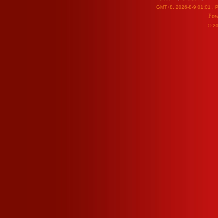
GMT+8, 2026-8-9 01:01
, P
Pow
© 2