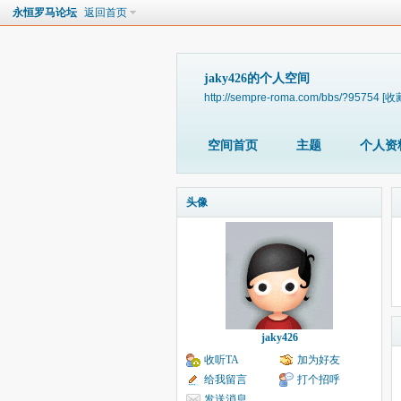
永恒罗马论坛
返回首页
jaky426的个人空间
http://sempre-roma.com/bbs/?95754
[收
空间首页
主题
个人资
头像
jaky426
收听TA
加为好友
给我留言
打个招呼
发送消息