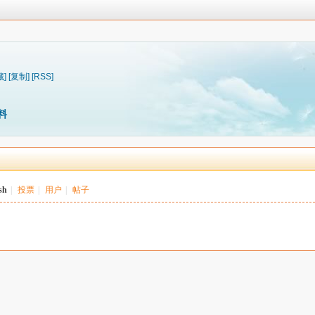
藏]
[复制]
[RSS]
料
sh
|
投票
|
用户
|
帖子