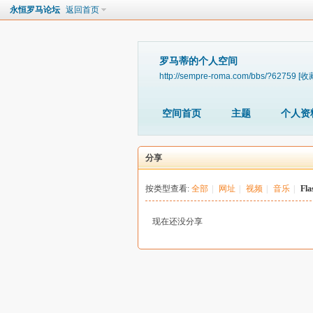
永恒罗马论坛
返回首页
罗马蒂的个人空间
http://sempre-roma.com/bbs/?62759
[收
空间首页
主题
个人资
分享
按类型查看:
全部
|
网址
|
视频
|
音乐
|
Fla
现在还没分享