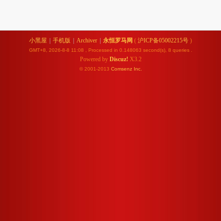
小黑屋
|
手机版
|
Archiver
|
永恒罗马网
(
沪ICP备05002215号
)
GMT+8, 2026-8-8 11:08
, Processed in 0.148063 second(s), 8 queries .
Powered by
Discuz!
X3.2
© 2001-2013
Comsenz
Inc.