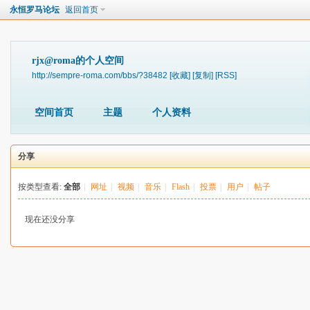
永恒罗马论坛
返回首页
rjx@roma的个人空间
http://sempre-roma.com/bbs/?38482
[收藏]
[复制]
[RSS]
空间首页
主题
个人资料
分享
按类型查看:
全部
|
网址
|
视频
|
音乐
|
Flash
|
投票
|
用户
|
帖子
现在还没分享