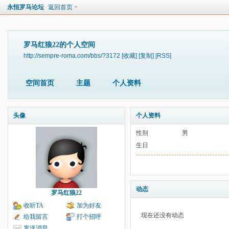
永恒罗马论坛
返回首页
罗马红狼22的个人空间
http://sempre-roma.com/bbs/?3172
[收藏]
[复制]
[RSS]
空间首页
主题
个人资料
头像
个人资料
性别
男
生日
动态
罗马红狼22
收听TA
加为好友
现在还没有动态
给我留言
打个招呼
发送消息