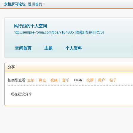
永恒罗马论坛
返回首页
风行烈的个人空间
http://sempre-roma.com/bbs/?104835
[收藏]
[复制]
[RSS]
空间首页
主题
个人资料
分享
按类型查看:
全部
|
网址
|
视频
|
音乐
|
Flash
|
投票
|
用户
|
帖子
现在还没分享