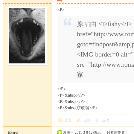
<P>
原帖由 <I>fishy</I> 
href="http://www.ro
goto=findpost&amp;
<IMG border=0 alt="
src="http://www.ro
家
</P>
<P>&nbsp;</P>
<P>&nbsp;</P>
<P>&nbsp;求收留</P>
回复
支持
反对
lakerol
发表于 2011-3-8 12:06:35
|
只看该作者