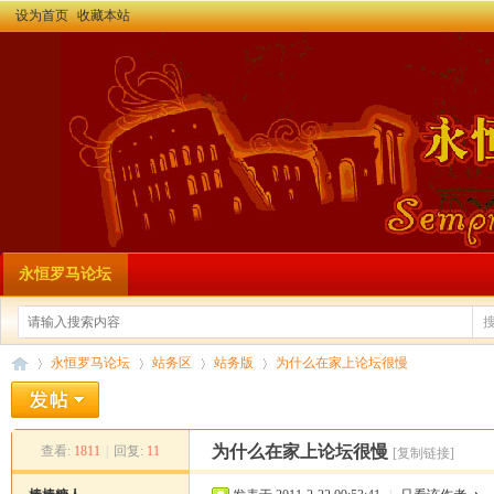
设为首页
收藏本站
永恒罗马论坛
永恒罗马论坛
站务区
站务版
为什么在家上论坛很慢
为什么在家上论坛很慢
查看:
1811
|
回复:
11
[复制链接]
永
»
›
›
›