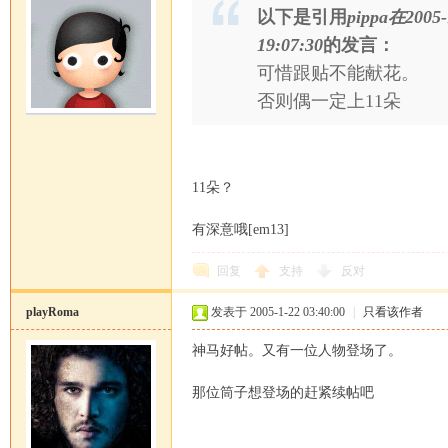
以下是引用
pippa在2005-
19:07:30
的发言：
可惜跟贴不能献花。
否则偶一定上11朵
11朵？
有深意哦[em13]
回复
支持
反对
playRoma
发表于 2005-1-22 03:40:00
|
只看该作者
神马好帖。又有一位人物登场了。
那位筒子想登场的赶紧续帖吧