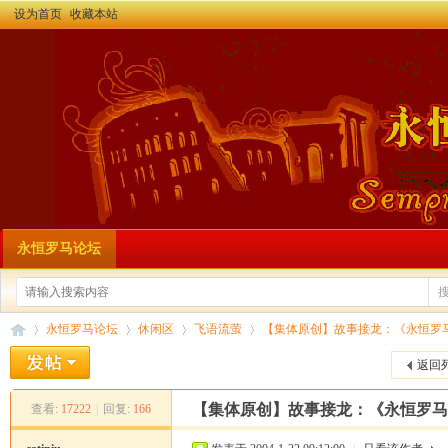
设为首页
收藏本站
永恒罗马论坛
永恒罗马论坛
休闲区
飞语流萤
【集体原创】故事接龙：《永恒罗
返回
【集体原创】故事接龙：《永恒罗马
查看:
17222
|
回复:
166
永
»
›
›
›