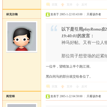
回复
支持
反对
林克尔梅
发表于 2005-1-22 03:43:00
|
只看该作者
以下是引用
playRoma在2
19:40:01
的发言：
神马好帖。又有一位人
那位筒子想登场的赶紧
一位半，望晴加上半个跑江湖。
黑白间马的部分就交给各位了。
回复
支持
反对
阎世铎
发表于 2005-1-22 04:59:00
|
只看该作者