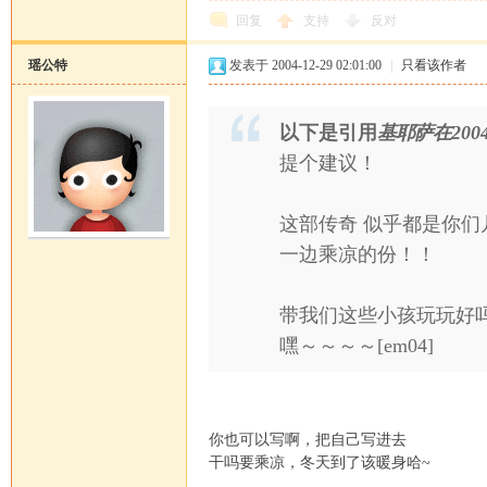
回复
支持
反对
瑶公特
发表于 2004-12-29 02:01:00
|
只看该作者
以下是引用
基耶萨在2004-1
提个建议！
这部传奇 似乎都是你
一边乘凉的份！！
带我们这些小孩玩玩好
嘿～～～～[em04]
你也可以写啊，把自己写进去
干吗要乘凉，冬天到了该暖身哈~