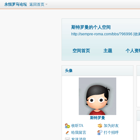
永恒罗马论坛
返回首页
斯特罗曼的个人空间
http://sempre-roma.com/bbs/?96996
[收
空间首页
主题
个人资
头像
斯特罗曼
收听TA
加为好友
给我留言
打个招呼
发送消息