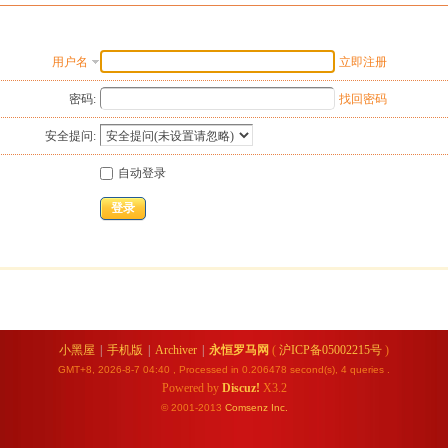
用户名
立即注册
密码:
找回密码
安全提问:
自动登录
登录
小黑屋
|
手机版
|
Archiver
|
永恒罗马网
(
沪ICP备05002215号
)
GMT+8, 2026-8-7 04:40
, Processed in 0.206478 second(s), 4 queries .
Powered by
Discuz!
X3.2
© 2001-2013
Comsenz
Inc.