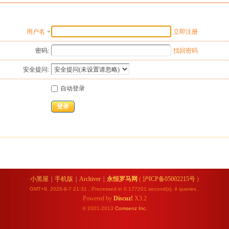
用户名
立即注册
密码:
找回密码
安全提问:
自动登录
登录
小黑屋
|
手机版
|
Archiver
|
永恒罗马网
(
沪ICP备05002215号
)
GMT+8, 2026-8-7 21:31
, Processed in 0.177201 second(s), 4 queries .
Powered by
Discuz!
X3.2
© 2001-2013
Comsenz
Inc.