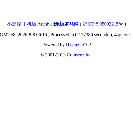
小黑屋
|
手机版
|
Archiver
|
永恒罗马网
(
沪ICP备05002215号
)
GMT+8, 2026-8-8 06:16
, Processed in 0.127386 second(s), 4 queries 
Powered by
Discuz!
X3.2
© 2001-2013
Comsenz
Inc.