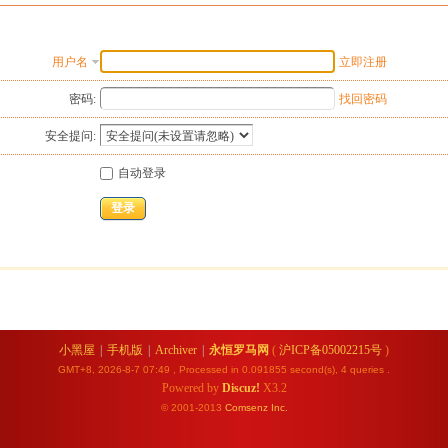
用户名
立即注册
密码:
找回密码
安全提问:
自动登录
登录
小黑屋
|
手机版
|
Archiver
|
永恒罗马网
(
沪ICP备05002215号
)
GMT+8, 2026-8-7 07:49
, Processed in 0.091855 second(s), 4 queries .
Powered by
Discuz!
X3.2
© 2001-2013
Comsenz
Inc.