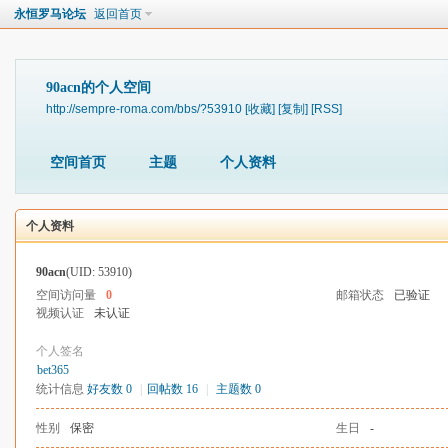
永恒罗马论坛
返回首页
90acn的个人空间
http://sempre-roma.com/bbs/?53910
[收藏]
[复制]
[RSS]
空间首页
主题
个人资料
个人资料
90acn
(UID: 53910)
空间访问量
0
邮箱状态
已验证
视频认证
未认证
个人签名
bet365
统计信息
好友数 0
|
回帖数 16
|
主题数 0
性别
保密
生日
-