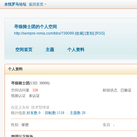
永恒罗马论坛
返回首页
寻狼骑士团的个人空间
http://sempre-roma.com/bbs/?39099
[收藏]
[复制]
[RSS]
空间首页
主题
个人资料
个人资料
寻狼骑士团
(UID: 39099)
空间访问量
328
邮箱状态
已验证
视频认证
未认证
自定义头衔
技术型球迷
统计信息
好友数 0
|
回帖数 1118
|
主题数 28
性别
保密
生日
-
管理以下版块