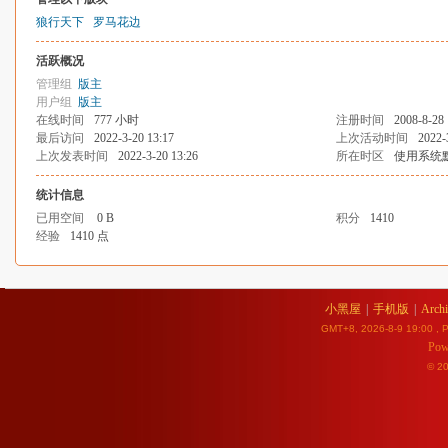
狼行天下
罗马花边
活跃概况
管理组
版主
用户组
版主
在线时间
777 小时
注册时间
2008-8-28 
最后访问
2022-3-20 13:17
上次活动时间
2022-
上次发表时间
2022-3-20 13:26
所在时区
使用系统
统计信息
已用空间
0 B
积分
1410
经验
1410 点
小黑屋
|
手机版
|
Archi
GMT+8, 2026-8-9 19:00
, P
Pow
© 2