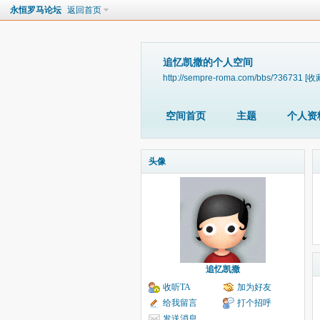
永恒罗马论坛
返回首页
追忆凯撒的个人空间
http://sempre-roma.com/bbs/?36731
[收
空间首页
主题
个人资
头像
追忆凯撒
收听TA
加为好友
给我留言
打个招呼
发送消息