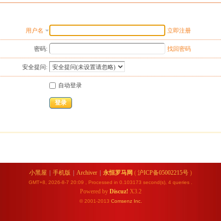
用户名
立即注册
密码:
找回密码
安全提问:
自动登录
登录
小黑屋
|
手机版
|
Archiver
|
永恒罗马网
(
沪ICP备05002215号
)
GMT+8, 2026-8-7 20:09
, Processed in 0.103173 second(s), 4 queries .
Powered by
Discuz!
X3.2
© 2001-2013
Comsenz
Inc.