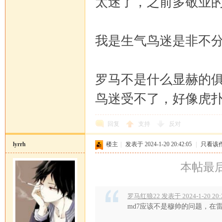
太迷了，之前多敬业
我是生气鸟迷是非不
罗马不是什么显赫的
鸟迷受不了，好像虎
回复
支持
反对
lyrrh
楼主
|
发表于 2024-1-20 20:42:05
|
只看该
本帖最后由 
罗马红狼22 发表于 2024-1-20 20:
md7应该不是穆帅的问题，在