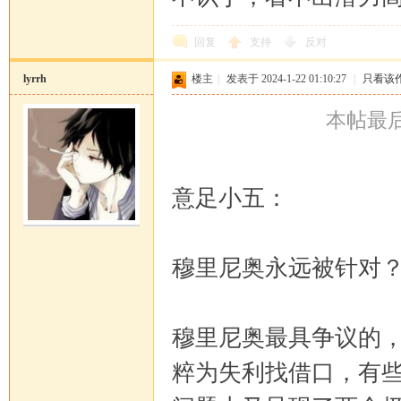
回复
支持
反对
lyrrh
楼主
|
发表于 2024-1-22 01:10:27
|
只看该
本帖最后由 
意足小五：
穆里尼奥永远被针对
穆里尼奥最具争议的
粹为失利找借口，有