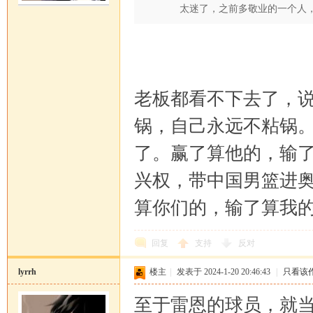
太迷了，之前多敬业的一个人， .
老板都看不下去了，
锅，自己永远不粘锅
了。赢了算他的，输
兴权，带中国男篮进
算你们的，输了算我
回复
支持
反对
lyrrh
楼主
|
发表于 2024-1-20 20:46:43
|
只看该
至于雷恩的球员，就