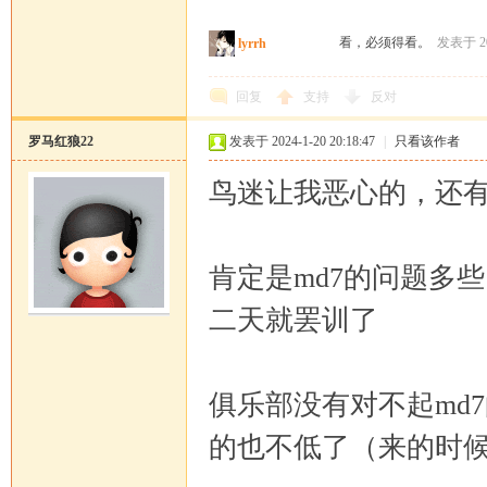
看，必须得看。
发表于 202
lyrrh
回复
支持
反对
罗马红狼22
发表于 2024-1-20 20:18:47
|
只看该作者
鸟迷让我恶心的，还有
肯定是md7的问题多
二天就罢训了
俱乐部没有对不起md
的也不低了（来的时候