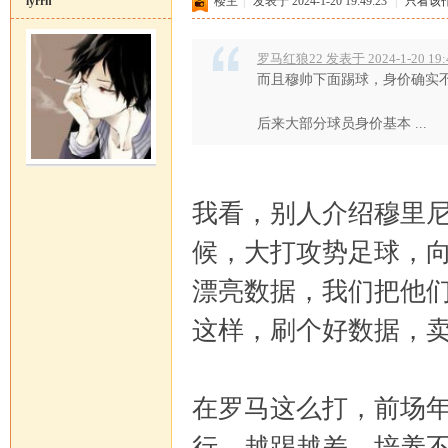
lyrrh
楼主
|
发表于 2024-1-20 19:49:23
|
只看该
罗马红狼22 发表于 2024-1-20 19:
而且穆帅下面踢球，身价确实
后来大部分球员身价基本 ...
恒
我看，别人介绍穆里
候，大打攻势足球，
漂亮数据，我们把他
这样，刷个好数据，
罗
在罗马这么打，前场
行，越踢越差。培养不