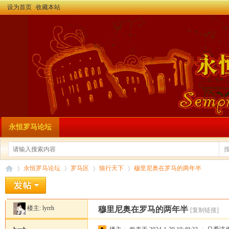
设为首页
收藏本站
永恒罗马论坛
永恒罗马论坛
罗马区
狼行天下
穆里尼奥在罗马的两年半
楼主:
lyrrh
穆里尼奥在罗马的两年半
[复制链接]
永
»
›
›
›