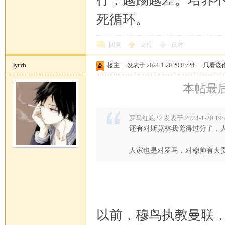
死循环。
回复
支持
反对
马
lyrrh
楼主
|
发表于 2024-1-20 20:03:24
|
只看该
本帖最后由 
罗马红狼22 发表于 2024-1-20 19:
还有对斯莫林我觉得过分了，
人家也是对罗马，对穆帅有大贡献 
论
以前，穆鸟执教曼联