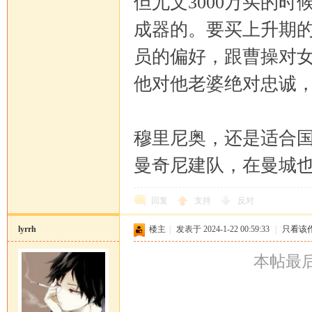
但尤文3000万买的
成器的。要买上升期
员的偏好，跟曹操对
他对他老婆绝对忠诚
穆里尼奥，还是适合国米
曼奇尼建队，在曼城
回复
支持
反对
lyrrh
楼主
|
发表于 2024-1-22 00:59:33
|
只看该
本帖最后由 