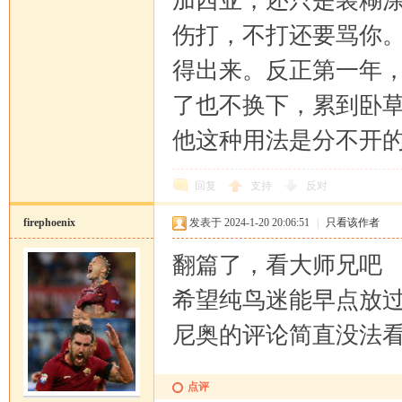
加西亚，还只是装糊
伤打，不打还要骂你
得出来。反正第一年
了也不换下，累到卧
他这种用法是分不开
回复
支持
反对
firephoenix
发表于 2024-1-20 20:06:51
|
只看该作者
翻篇了，看大师兄吧
希望纯鸟迷能早点放
尼奥的评论简直没法
点评