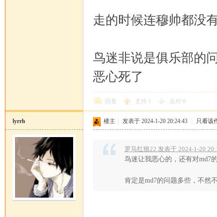
走的时候连穆帅都没
鸟迷非说是俱乐部的
恶心死了
回复
支持
1
反对
0
lyrrh
楼主
|
发表于 2024-1-20 20:24:43
|
只看该
罗马红狼22 发表于 2024-1-20 20:
鸟迷让我恶心的，还有对md7
肯定是md7的问题多些，不然不