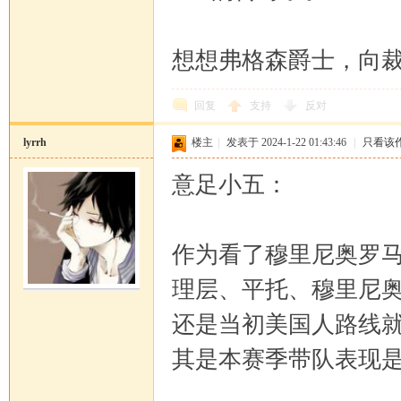
想想弗格森爵士，向
回复
支持
反对
lyrrh
楼主
|
发表于 2024-1-22 01:43:46
|
只看该
意足小五：
作为看了穆里尼奥罗
理层、平托、穆里尼奥占
还是当初美国人路线
其是本赛季带队表现