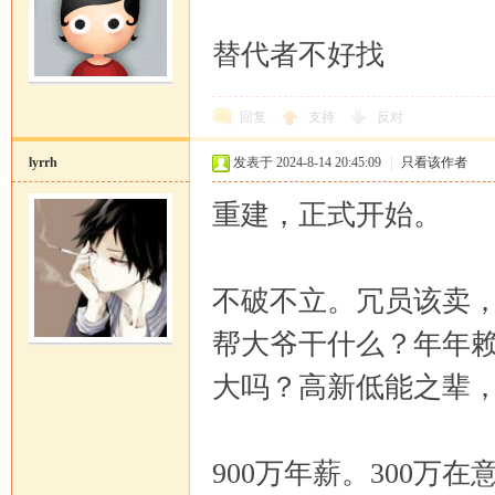
替代者不好找
回复
支持
反对
lyrrh
发表于 2024-8-14 20:45:09
|
只看该作者
重建，正式开始。
不破不立。冗员该卖
帮大爷干什么？年年
大吗？高新低能之辈
900万年薪。300万