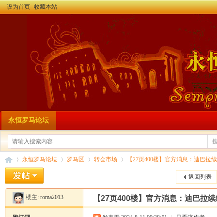
设为首页
收藏本站
永恒罗马论坛
永恒罗马论坛
罗马区
转会市场
【27页400楼】官方消息：迪巴拉续
返回列表
楼主:
roma2013
【27页400楼】官方消息：迪巴拉续
永
»
›
›
›