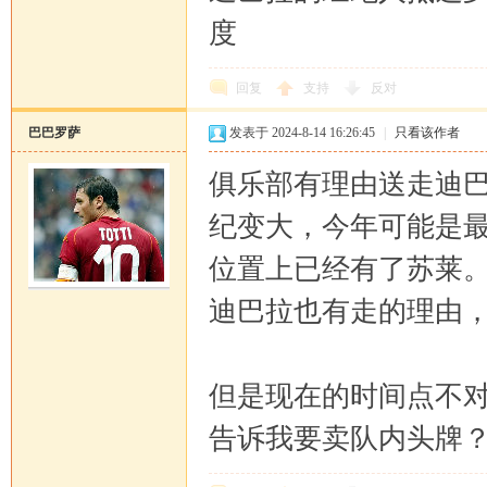
度
回复
支持
反对
巴巴罗萨
发表于 2024-8-14 16:26:45
|
只看该作者
俱乐部有理由送走迪巴
纪变大，今年可能是
位置上已经有了苏莱
迪巴拉也有走的理由， 
但是现在的时间点不对
告诉我要卖队内头牌