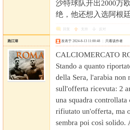
沙特球队开出2000
绝，他还想入选阿根
坛
回复
支持
反对
跑江湖
发表于 2024-8-13 11:00:48
|
只看该作者
CALCIOMERCATO RO
Stando a quanto riportat
della Sera, l'arabia non
sull'offerta ricevuta: 2 
una squadra controllata 
rifiutato un'offerta, ma 
sembra poi così solido.