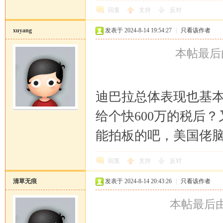
回复
支持
反对
xuyang
发表于 2024-8-14 19:54:27
|
只看该作者
本帖最后由 x
迪巴拉总体表现也基
给个快600万的税后
能拍板的吧，美国佬
回复
支持
反对
清草无痕
发表于 2024-8-14 20:43:26
|
只看该作者
本帖最后由 清