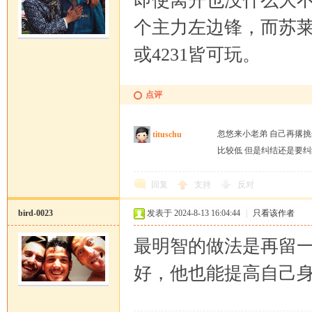
即使离开也没什么大
个主力左边锋，而苏莱
或4231皆可玩。
点评
忽悠来小老弟 自己再撂
tituschu
比较低 但是纠结还是要
回复
支持
反对
bird-0023
发表于 2024-8-13 16:04:44
|
只看该作者
最明智的做法是再留
好，他也能提高自己