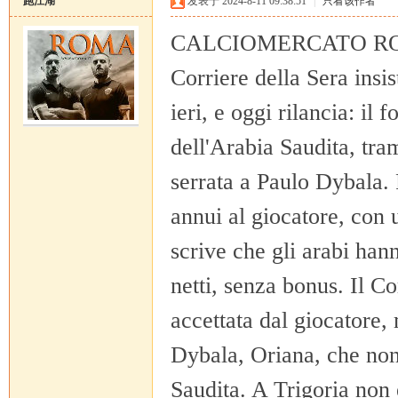
跑江湖
发表于 2024-8-11 09:38:51
|
只看该作者
CALCIOMERCATO ROM
Corriere della Sera insis
ieri, e oggi rilancia: il
dell'Arabia Saudita, tra
恒
serrata a Paulo Dybala. F
annui al giocatore, con 
scrive che gli arabi han
netti, senza bonus. Il Co
accettata dal giocatore,
罗
Dybala, Oriana, che non 
Saudita. A Trigoria non 