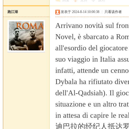
回复
支持
反对
跑江湖
发表于 2024-8-14 10:00:38
|
只看该作者
Arrivano novità sul fron
Novel, è sbarcato a Roma
all'esordio del giocatore
suo viaggio in Italia as
infatti, attende un cenno
Dybala ha rifiutato dive
dell'Al-Qadsiah). Il gioc
situazione e un altro tr
in attesa di capire le re
迪巴拉的经纪人抵达