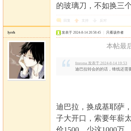
的玻璃刀，不如换三个
回复
支持
反对
lyrrh
发表于 2024-8-14 20:58:45
|
只看该作者
本帖最后由 
fmroma 发表于 2024-8-14 19:53
迪巴拉转会的的话，锋线还需
迪巴拉，换成基耶萨
子大开口，索要年薪太
价1500。少这100