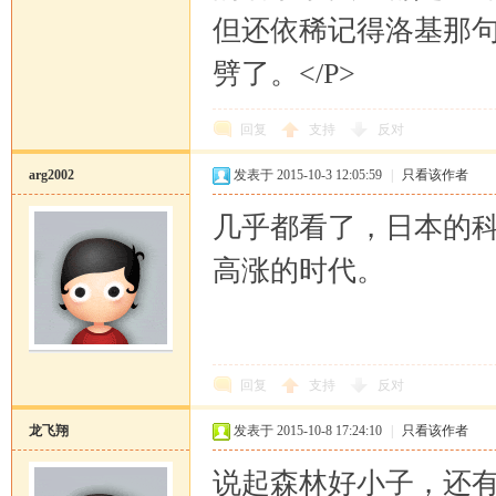
但还依稀记得洛基那句
劈了。</P>
坛
回复
支持
反对
arg2002
发表于 2015-10-3 12:05:59
|
只看该作者
几乎都看了，日本的
高涨的时代。
回复
支持
反对
龙飞翔
发表于 2015-10-8 17:24:10
|
只看该作者
说起森林好小子，还