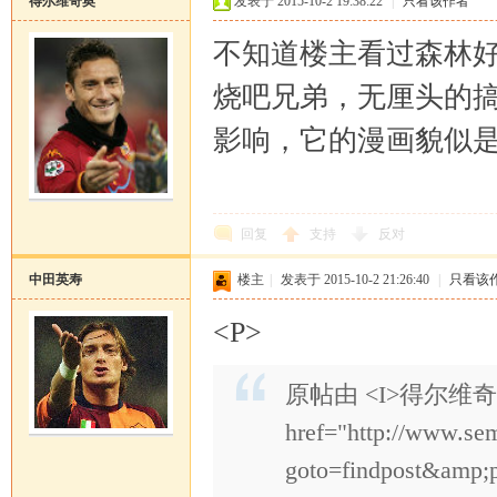
得尔维奇奥
发表于 2015-10-2 19:38:22
|
只看该作者
不知道楼主看过森林
烧吧兄弟，无厘头的
影响，它的漫画貌似是
恒
回复
支持
反对
中田英寿
楼主
|
发表于 2015-10-2 21:26:40
|
只看该
<P>
原帖由 <I>得尔维奇奥</
罗
href="http://www.se
goto=findpost&amp;