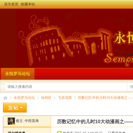
设为首页
收藏本站
永恒罗马论坛
永恒罗马论坛
休闲区
飞语流萤
历数记忆中的儿时10大动漫画之—
楼主:
中田英寿
历数记忆中的儿时10大动漫画之—
永
»
›
›
›