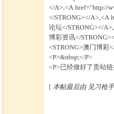
</A>,<A href="http
</STRONG></A>,<A h
论坛</STRONG></A>,<A
马
博彩资讯</STRONG></A>,
<STRONG>澳门博彩</S
<P>&nbsp;</P>
<P>已经做好了贵站链
论
[
本帖最后由 见习枪手 于 2