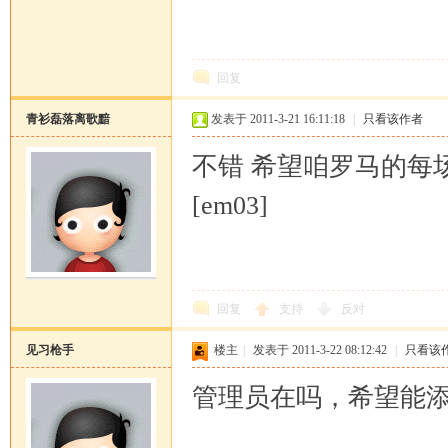
坛
回复
青衫磊落离歌黯
发表于 2011-3-21 16:11:18
|
只看该作者
不错 希望咱罗马的每
[em03]
回复
支持
反对
见习枪手
楼主
|
发表于 2011-3-22 08:12:42
|
只看该
管理员在吗，希望能