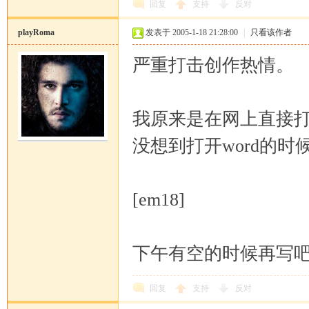
回复
支持
反对
playRoma
发表于 2005-1-18 21:28:00
|
只看该作者
严重打击创作热情。
我原来是在网上直接打
没想到打开word的时
[em18]
下午有空的时候再写
回复
支持
反对