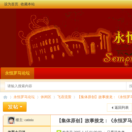
设为首页
收藏本站
永恒罗马论坛
永恒罗马论坛
休闲区
飞语流萤
【集体原创】故事接龙：《永恒罗
返回列表
楼主:
catiniu
【集体原创】故事接龙：《永恒罗马
永
»
›
›
›