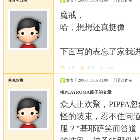
体育今日谈
发表于 2005-1-15 01:09:00
|
只看该作者
魔戒，
哈，想想还真挺像
下面写的表忘了家我
恒
回复
支持
反对
林克尔梅
发表于 2005-1-15 02:43:00
|
只看该作者
接PLAYROMA筒子的文章
众人正欢聚，PIPP
怪的装束，忍不住问道
罗
服？”基耶萨笑而答道