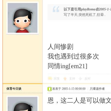
以下是引用
playRoma在2005-1-1
写了半天,突然死机了,狂晕..
人间惨剧
我也遇到过很多次
同情ing[em21]
回复
支持
反对
体育今日谈
发表于 2005-1-15 00:00:00
|
只看该作者
恩，这二人是可以做