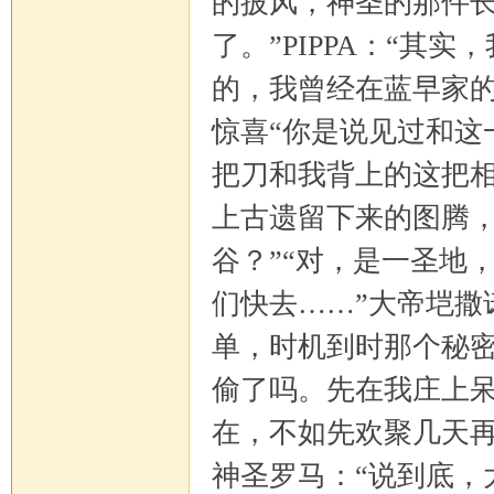
的披风，神圣的那件
了。”PIPPA：“其
的，我曾经在蓝早家的
惊喜“你是说见过和这
马
把刀和我背上的这把
上古遗留下来的图腾，
谷？”“对，是一圣地
们快去……”大帝垲撒
单，时机到时那个秘
论
偷了吗。先在我庄上呆
在，不如先欢聚几天再说
神圣罗马：“说到底，