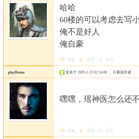
哈哈
60楼的可以考虑去写
俺不是好人
俺自豪
回复
支持
反对
playRoma
发表于 2005-1-23 02:16:00
|
只看该作者
嘿嘿，瑶神医怎么还
回复
支持
反对