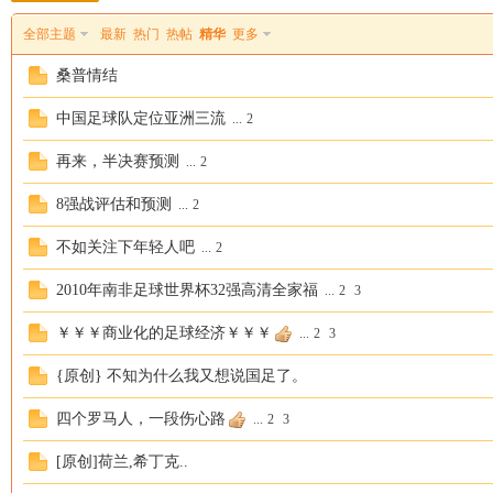
全部主题
最新
热门
热帖
精华
更多
桑普情结
中国足球队定位亚洲三流
...
2
再来，半决赛预测
...
2
恒
8强战评估和预测
...
2
不如关注下年轻人吧
...
2
2010年南非足球世界杯32强高清全家福
...
2
3
￥￥￥商业化的足球经济￥￥￥
...
2
3
{原创} 不知为什么我又想说国足了。
罗
四个罗马人，一段伤心路
...
2
3
[原创]荷兰,希丁克..