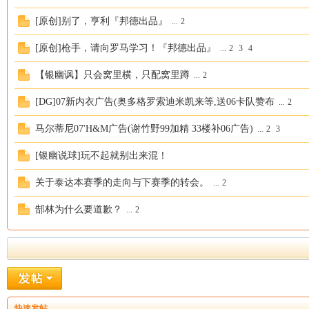
[原创]别了，亨利『邦德出品』
...
2
[原创]枪手，请向罗马学习！『邦德出品』
...
2
3
4
坛
【银幽讽】只会窝里横，只配窝里蹲
...
2
[DG]07新内衣广告(奥多格罗索迪米凯来等,送06卡队赞布
...
2
马尔蒂尼07'H&M广告(谢竹野99加精 33楼补06广告)
...
2
3
[银幽说球]玩不起就别出来混！
关于泰达本赛季的走向与下赛季的转会。
...
2
郜林为什么要道歉？
...
2
快速发帖