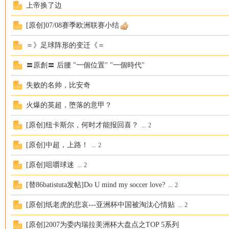
上帝换了边
[原创]07/08赛季欧洲联赛小结
＝》足球阵形的变迁《＝
马
〓原創〓 后腰 "一個位置" "一個時代"
失败的名帅，比安奇
火爆的英超，堕落的意甲？
[原创]纽卡斯尔，何时才能报回喜？
...
2
[原创]中超，上路！
...
2
论
[原创]咀嚼球迷
...
2
[替86batistuta发帖]Do U mind my soccer love?
...
2
[原创]纸老虎的悲哀---亚洲杯中国被淘汰心情贴
...
2
[原创]2007为委内瑞拉美洲杯大盘点之TOP 5系列