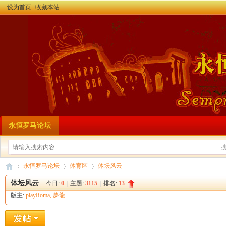
设为首页
收藏本站
永恒罗马论坛
永恒罗马论坛
体育区
体坛风云
体坛风云
今日:
0
|
主题:
3115
|
排名:
13
版主:
playRoma
,
夢龍
永
»
›
›