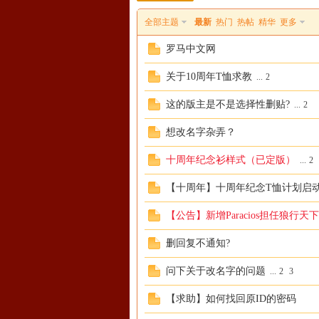
全部主题
最新
热门
热帖
精华
更多
罗马中文网
关于10周年T恤求教
...
2
这的版主是不是选择性删贴?
...
2
恒
想改名字杂弄？
十周年纪念衫样式（已定版）
...
2
【十周年】十周年纪念T恤计划启
【公告】新增Paracios担任狼行天
删回复不通知?
罗
问下关于改名字的问题
...
2
3
【求助】如何找回原ID的密码