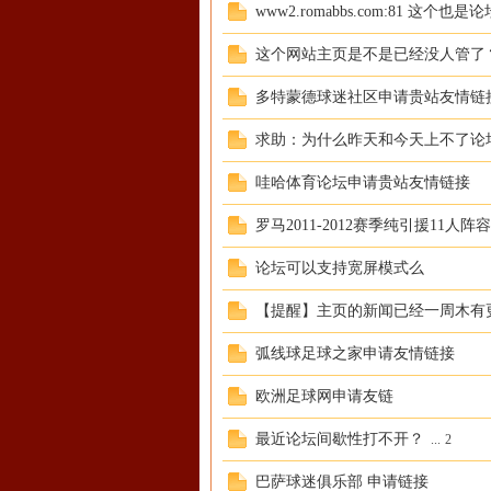
www2.romabbs.com:81 这个
这个网站主页是不是已经没人管了
多特蒙德球迷社区申请贵站友情链
马
求助：为什么昨天和今天上不了论
哇哈体育论坛申请贵站友情链接
罗马2011-2012赛季纯引援11人阵容
论坛可以支持宽屏模式么
【提醒】主页的新闻已经一周木有
论
弧线球足球之家申请友情链接
欧洲足球网申请友链
最近论坛间歇性打不开？
...
2
巴萨球迷俱乐部 申请链接