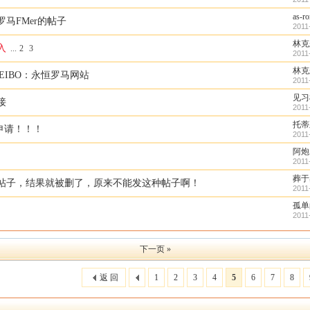
as-r
马FMer的帖子
2011
林克
入
...
2
3
2011
林克
EIBO：永恒罗马网站
2011
见习
接
2011
托蒂
链申请！！！
2011
阿炮
2011
葬于
帖子，结果就被删了，原来不能发这种帖子啊！
2011
孤单
2011
下一页 »
返 回
1
2
3
4
5
6
7
8