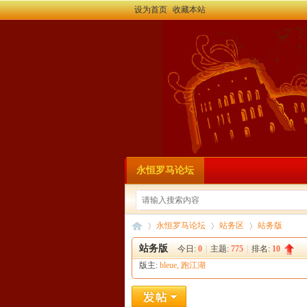
设为首页
收藏本站
永恒罗马论坛
永恒罗马论坛
站务区
站务版
站务版
今日:
0
|
主题:
775
|
排名:
10
版主:
bleue
,
跑江湖
永
»
›
›