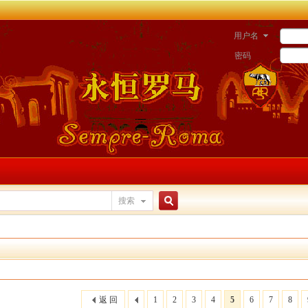
用户名
密码
搜索
搜
索
返 回
1
2
3
4
5
6
7
8